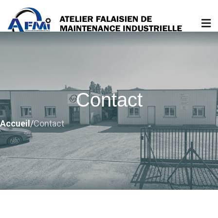
Skip
to
content
Atelier Falaisien de Maintenance Industrielle
Contact
Accueil
/
Contact