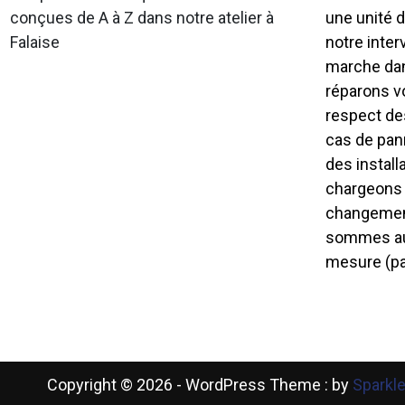
conçues de A à Z dans notre atelier à
une unité d
Falaise
notre inter
marche dan
réparons v
respect des
cas de pan
des install
chargeons 
changemen
sommes aus
mesure (pa
Copyright © 2026 - WordPress Theme : by
Sparkl